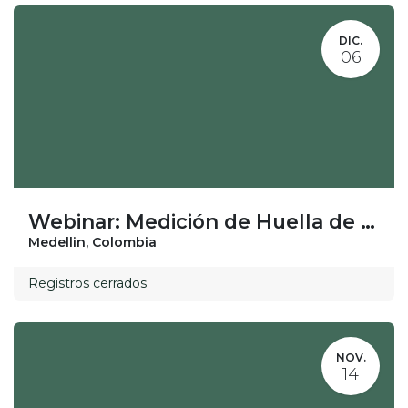
DIC.
06
Webinar: Medición de Huella de Carbono 2024: ¿Cómo empezar y que no te coja la tarde?
Medellin
,
Colombia
Registros cerrados
NOV.
14